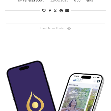
by
Vanessa Scott
12/06/2025
0 comments
PORTAL 12:12
by
Vanessa Scott
12/12/2024
0 comments