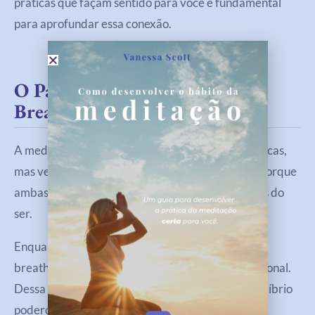
práticas que façam sentido para você é fundamental
para aprofundar essa conexão.
O Papel Da Meditação E Do
Breathwork Nesse Processo
A meditação e o breathwork não são apenas técnicas,
mas verdadeiros portais de transformação. Isso porque
ambas ajudam a acessar camadas mais profundas do
ser.
Enquanto a meditação traz presença e clareza, o
breathwork atua diretamente na liberação emocional.
Dessa forma, juntas, essas práticas criam um equilíbrio
poderoso entre mente, corpo e espírito.