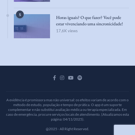
5
Horas iguais? O que fazer? Você pode
estar vivenciando uma sincronicidade!
17,6K views
A evidência é promissora mas não universal: os efeitos variam de acordo com o
método de estudo, população e tempo de prática. O app é um suporte
complementar e não substitui avaliação médica ou terapia especializada. Em
caso de emergência, procure serviços locais de atendimento. (Atualizamos esta
página: 04/11/2025).
@2025 - All Right Reserved.