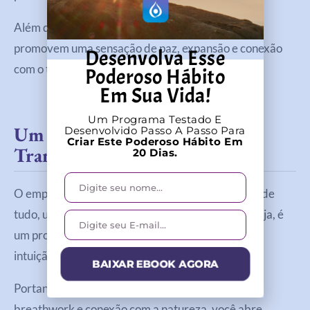
Além disso, quando praticadas com consistência,
promovem uma sensação de paz, expansão e conexão
Desenvolva Esse
com o todo.
Poderoso Hábito
Em Sua Vida!
Um Programa Testado E
Um Caminho De Reconexão E
Desenvolvido Passo A Passo Para
Criar Este Poderoso Hábito Em
Transformação
20 Dias.
O empoderamento do sagrado feminino é, acima de
tudo, um convite para voltar para si mesma. Ou seja, é
um processo de reconexão com sua essência, sua
intuição e sua verdade.
BAIXAR EBOOK AGORA
Portanto, ao integrar práticas como meditação,
breathwork e conexão com a natureza, você abre