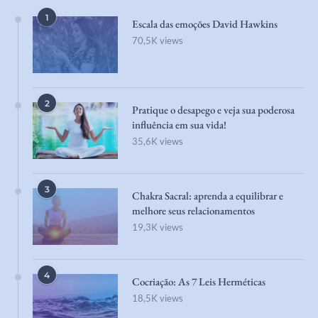
1
Escala das emoções David Hawkins
70,5K views
2
Pratique o desapego e veja sua poderosa
influência em sua vida!
35,6K views
3
Chakra Sacral: aprenda a equilibrar e
melhore seus relacionamentos
19,3K views
4
Cocriação: As 7 Leis Herméticas
18,5K views