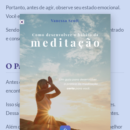
Portanto, antes de agir, observe seu estado emocional.
Você está em equilíbrio ou em medo?
Sendo assim, priorize agir quando estiver mais centrado
e consciente.
O Papel Do Equilíbrio Interno
Antes de buscar resultados externos, é essencial
encontrar equilíbrio interno.
Isso significa alinhar pensamentos, emoções e ações.
Dessa forma, suas decisões se tornam mais coerentes.
Além disso, quando você está em equilíbrio, lida melhor