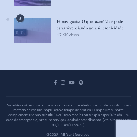
5
Horas iguais? O que fazer? Você pode
estar vivenciando uma sincronicidade!
17,6K views
A evidência é promissora mas não universal: os efeitos variam de acordo com o
método de estudo, população e tempo de prática. O app é um suporte
complementar e não substitui avaliação médica ou terapia especializada. Em
caso de emergência, procure serviços locais de atendimento. (Atualizamos esta
página: 04/11/2025).
@2025 - All Right Reserved.