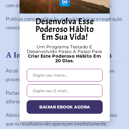
com desafios e aproveita melhor as oportunidades.
Desenvolva Esse
Práticas como meditação, exercícios físicos e respiração
Poderoso Hábito
consciente ajudam nesse processo.
Em Sua Vida!
Um Programa Testado E
Desenvolvido Passo A Passo Para
A Importância Da Consistência
Criar Este Poderoso Hábito Em
20 Dias.
Atrair abundância não é um evento pontual, mas um
processo contínuo.
Portanto, pequenas práticas diárias fazem grande
diferença ao longo do tempo.
BAIXAR EBOOK AGORA
Além disso, consistência gera transformação. Mesmo
que os resultados não apareçam imediatamente,