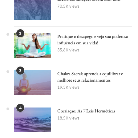
70,5K views
2
Pratique o desapego e veja sua poderosa
influência em sua vida!
35,6K views
3
Chakra Sacral: aprenda a equilibrar e
melhore seus relacionamentos
19,3K views
4
Cocriação: As 7 Leis Herméticas
18,5K views