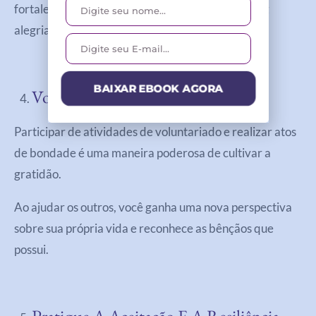
fortalece seus relacionamentos, mas também traz
alegria para aqueles ao seu redor.
BAIXAR EBOOK AGORA
Voluntariado E Atos De Bondade
Participar de atividades de voluntariado e realizar atos
de bondade é uma maneira poderosa de cultivar a
gratidão.
Ao ajudar os outros, você ganha uma nova perspectiva
sobre sua própria vida e reconhece as bênçãos que
possui.
Pratique A Aceitação E A Resiliência