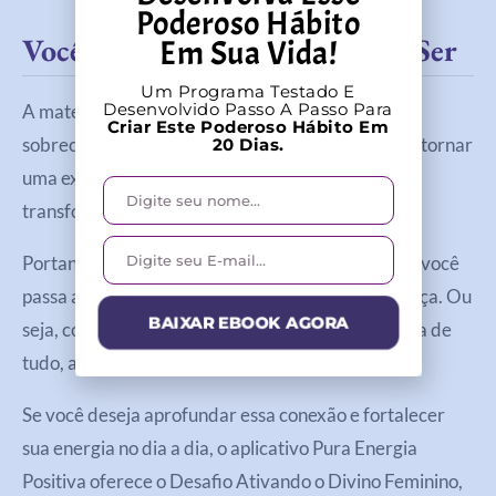
Poderoso Hábito
Você Já É Tudo O Que Precisa Ser
Em Sua Vida!
Um Programa Testado E
Desenvolvido Passo A Passo Para
A maternidade não precisa ser um caminho de
Criar Este Poderoso Hábito Em
sobrecarga constante. Pelo contrário, ela pode se tornar
20 Dias.
uma experiência de crescimento, conexão e
transformação.
Portanto, ao resgatar a energia da deusa interior, você
passa a viver com mais leveza, confiança e presença. Ou
BAIXAR EBOOK AGORA
seja, começa a perceber que não precisa dar conta de
tudo, apenas estar conectada consigo mesma.
Se você deseja aprofundar essa conexão e fortalecer
sua energia no dia a dia, o aplicativo Pura Energia
Positiva oferece o Desafio Ativando o Divino Feminino,