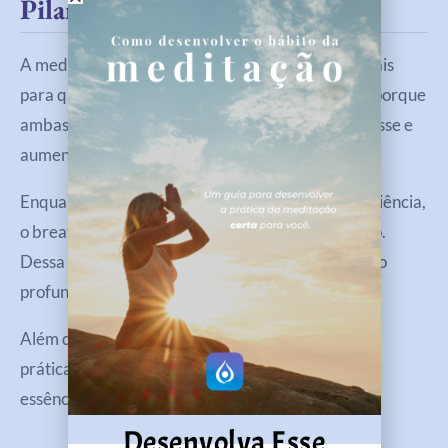
Pilares De Transformação
A meditação e o breathwork são práticas essenciais
para quem deseja viver com mais equilíbrio. Isso porque
ambas ajudam a regular emoções, reduzir o estresse e
aumentar a clareza mental.
Enquanto a meditação promove presença e consciência,
o breathwork libera tensões acumuladas no corpo.
Dessa forma, juntas, criam um estado de equilíbrio
profundo.
Além disso, quando incorporadas na rotina, essas
práticas ajudam a fortalecer a conexão com a sua
essência e com a sua força interior.
Desenvolva Esse