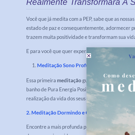
Realmente Transformará A S
Você que já medita com a PEP, sabe que as nossa
estado de paz e consequentemente, adormecer p
trazem muita positividade e transformam sua vid
E para você que quer experimentar estas sensaçõe
Meditação Sono Profundo e Gratidão
Essa primeira
meditação
guiará você a mais prof
banho de Pura Energia Positiva e muita Gratidão!
realização da vida dos seus sonhos! Seja embalado
2. Meditação Dormindo e Cocriando
Encontre a mais profunda paz, acalme sua mente e