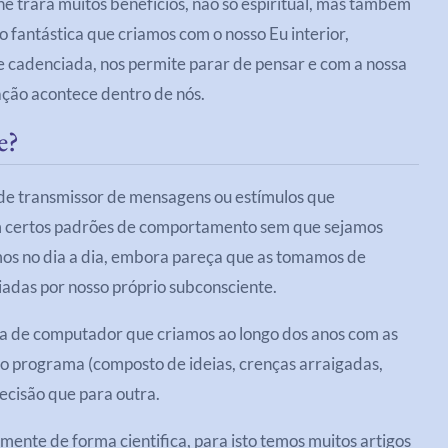
he trará muitos benefícios, não só espiritual, mas também
ão fantástica que criamos com o nosso Eu interior,
e cadenciada, nos permite parar de pensar e com a nossa
ação acontece dentro de nós.
e?
de transmissor de mensagens ou estímulos que
m certos padrões de comportamento sem que sejamos
mos no dia a dia, embora pareça que as tomamos de
iadas por nosso próprio subconsciente.
a de computador que criamos ao longo dos anos com as
 programa (composto de ideias, crenças arraigadas,
ecisão que para outra.
ente de forma cientifica, para isto temos muitos artigos