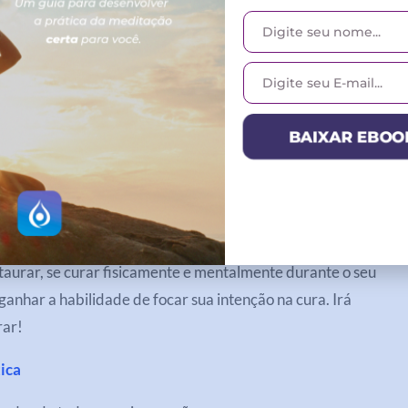
orde pronto, restaurado, cheio de Pura Energia Positiva e
 a cada instante do seu dia!
do
BAIXAR EBOO
estaurar, se curar fisicamente e mentalmente durante o seu
ganhar a habilidade de focar sua intenção na cura. Irá
rar!
ica