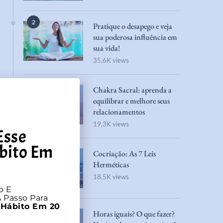
2
Pratique o desapego e veja
sua poderosa influência em
sua vida!
35,6K views
3
Chakra Sacral: aprenda a
equilibrar e melhore seus
relacionamentos
19,3K views
Esse
bito Em
4
Cocriação: As 7 Leis
Herméticas
18,5K views
o E
 Passo Para
 Hábito Em 20
5
Horas iguais? O que fazer?