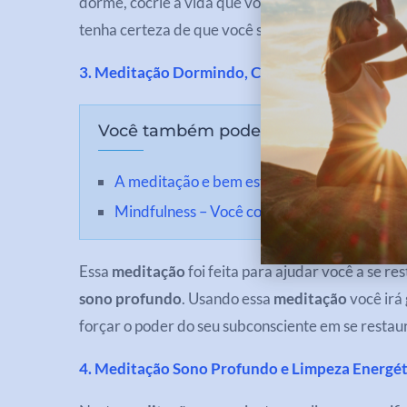
dorme, cocrie a vida que você nasceu para ter. Ac
tenha certeza de que você será inspirado e guiado
3. Meditação Dormindo, Curando e Restauran
Você também pode se interessar:
A meditação e bem estar
Mindfulness – Você conhece a PEP?
Essa
meditação
foi feita para ajudar você a se r
sono profundo
. Usando essa
meditação
você irá 
forçar o poder do seu subconsciente em se restau
4. Meditação Sono Profundo e Limpeza Energét