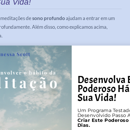
ua Vida!
s meditações de
sono profundo
ajudam a entrar em um
rofundamente. Além disso, como explicamos acima,
a.
s, vou deixá-las aqui:
Desenvolva 
unda e renovadora noite de sono, evolvendo-lhe em um
Poderoso Há
 A Gratidão é a energia mais poderosa que existe para a
Sua Vida!
 no mais profundo sono repleto da energia positiva!
Um Programa Testad
Desenvolvido Passo A
Criar Este Poderoso
 entre no mundo das infinitas possibilidades enquanto
Dias.