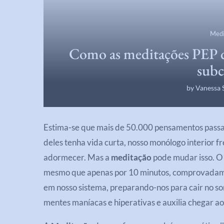
Medi
Como as meditações PEP 
subc
by
Vanessa 
Estima-se que mais de 50.000 pensamentos passa
deles tenha vida curta, nosso monólogo interior 
adormecer. Mas a
meditação
pode mudar isso. O s
mesmo que apenas por 10 minutos, comprovadamen
em nosso sistema, preparando-nos para cair no s
mentes maníacas e hiperativas e auxilia chegar a