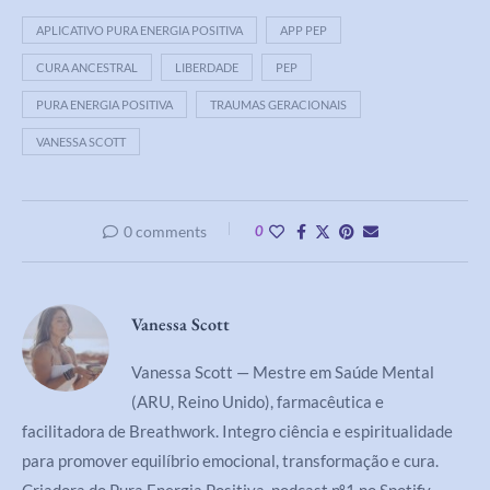
APLICATIVO PURA ENERGIA POSITIVA
APP PEP
CURA ANCESTRAL
LIBERDADE
PEP
PURA ENERGIA POSITIVA
TRAUMAS GERACIONAIS
VANESSA SCOTT
0 comments
0
Vanessa Scott
Vanessa Scott — Mestre em Saúde Mental
(ARU, Reino Unido), farmacêutica e
facilitadora de Breathwork. Integro ciência e espiritualidade
para promover equilíbrio emocional, transformação e cura.
Criadora do Pura Energia Positiva, podcast nº1 no Spotify