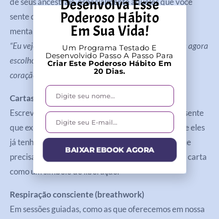
Desenvolva Esse
de seus ancestrais, especialmente aqueles que você
Poderoso Hábito
sente que carregam dores profundas. Então, diga
Em Sua Vida!
mentalmente:
“Eu vejo vocês. Eu honro a história que viveram. Mas agora
Um Programa Testado E
Desenvolvido Passo A Passo Para
escolho um novo caminho. E levo vocês comigo, no
Criar Este Poderoso Hábito Em
20 Dias.
coração, não na dor.”
Cartas de liberação
Escreva cartas para familiares com os quais você sente
que existe um vínculo emocional difícil, mesmo que eles
já tenham partido. Sendo assim, escreva tudo o que
BAIXAR EBOOK AGORA
precisa ser dito e, em seguida, queime ou rasgue a carta
como um símbolo de liberação.
Respiração consciente (breathwork)
Em sessões guiadas, como as que oferecemos em nossa