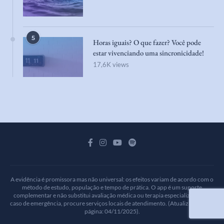
5
Horas iguais? O que fazer? Você pode
estar vivenciando uma sincronicidade!
17,6K views
A evidência é promissora mas não universal: os efeitos variam de acordo com o
método de estudo, população e tempo de prática. O app é um suporte
complementar e não substitui avaliação médica ou terapia especializada. Em
caso de emergência, procure serviços locais de atendimento. (Atualizamos esta
página: 04/11/2025).