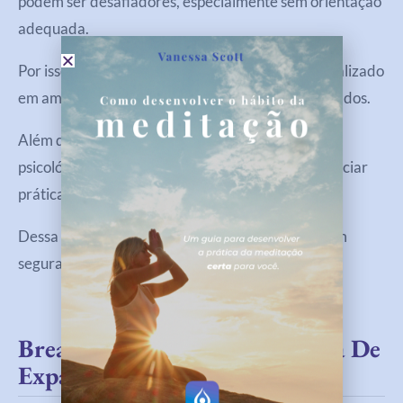
podem ser desafiadores, especialmente sem orientação
adequada.
Por isso, é fundamental que o breathwork seja realizado
em ambientes seguros, com facilitadores qualificados.
Além disso, pessoas com determinadas condições
psicológicas devem buscar orientação antes de iniciar
práticas intensas.
Dessa forma, é possível explorar os benefícios com
segurança.
Breathwork Como Ferramenta De
Expansão Da Consciência