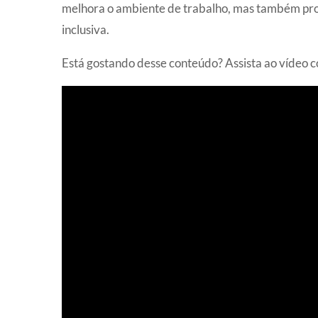
melhora o ambiente de trabalho, mas também pro
inclusiva.
Está gostando desse conteúdo? Assista ao vídeo 