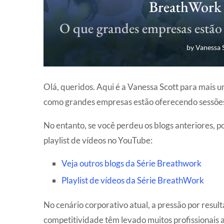
BreathWork 
O que grandes empresas estão
by
Vanessa 
Olá, queridos. Aqui é a Vanessa Scott para mais 
como grandes empresas estão oferecendo sessões 
No entanto, se você perdeu os blogs anteriores, po
playlist de vídeos no YouTube:
Veja outros blogs da Série Breathwork
Playlist de vídeos da Série BreathWork
No cenário corporativo atual, a pressão por resul
competitividade têm levado muitos profissionais ao