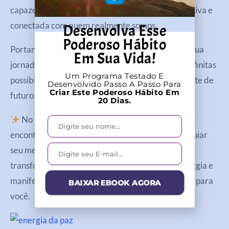
capazes de cocriar uma vida abundante, significativa e
conectada com quem realmente somos.
Desenvolva Esse
Poderoso Hábito
Portanto, se você deseja dar o próximo passo em sua
Em Sua Vida!
jornada, permita-se mergulhar nesse campo de infinitas
Um Programa Testado E
possibilidades. Afinal, cada intenção é uma semente de
Desenvolvido Passo A Passo Para
Criar Este Poderoso Hábito Em
futuro que você planta hoje.
20 Dias.
No aplicativo da
Pura Energia Positiva
você
encontra cursos, desafios e meditações que vão guiar
seu mergulho quântico de forma prática e
transformadora. Comece agora a alinhar sua energia e
manifeste o melhor que o universo tem reservado para
BAIXAR EBOOK AGORA
você.