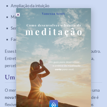
Ampliação da intuição
Mais confiança nas próprias escolhas
Sensação de conexão com o propósito
Facilidade em manifestar metas e sonhos
Esses benefícios não acontecem de um dia para o outro.
Entretanto, à medida que você aprofunda a prática,
percebe mudanças consistentes e duradouras.
Um Convite Para Despertar
O mergulho quântico é mais do que uma técnica, é uma
nova forma de viver
. Ele nos mostra que a realidade é
flexível, que nossas escolhas importam e que somos