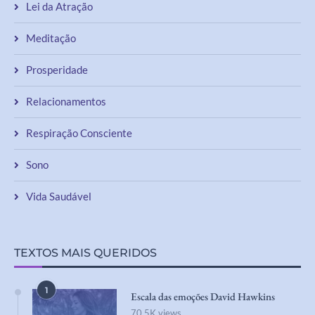
Lei da Atração
Meditação
Prosperidade
Relacionamentos
Respiração Consciente
Sono
Vida Saudável
TEXTOS MAIS QUERIDOS
1
Escala das emoções David Hawkins
70,5K views