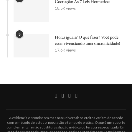
Cocriação: As 7 Leis Herméticas
18,5K views
5
Horas iguais? O que fazer? Você pode
estar vivenciando uma sincronicidade!
17,6K views
A evidência é promissora mas não universal: os efeitos variam de acordo
com o método de estudo, população e tempo de prática. O app é um suporte
complementar e não substitui avaliação médica ou terapia especializada. Em
caso de emergência, procure serviços locais de atendimento. (Atualizamos