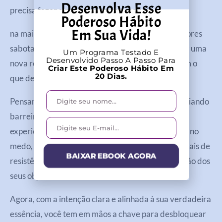
Desenvolva Esse
precisa fazer a pergunta certa. Contudo,
Poderoso Hábito
Em Sua Vida!
na maioria das vezes, nós é que somos nossos maiores
sabotadores. Mas você pode mudar isso e acessar uma
Um Programa Testado E
Desenvolvido Passo A Passo Para
nova realidade ao manter sua mente alinhada com o
Criar Este Poderoso Hábito Em
20 Dias.
que deseja atrair.
Pensamentos negativos atuam como bloqueios, criando
barreiras invisíveis que afastam oportunidades e
experiências positivas. Quando você se concentra no
medo, na dúvida ou na escassez, está enviando sinais de
BAIXAR EBOOK AGORA
resistência ao universo, dificultando a manifestação dos
seus objetivos.
Agora, com a intenção clara e alinhada à sua verdadeira
essência, você tem em mãos a chave para desbloquear