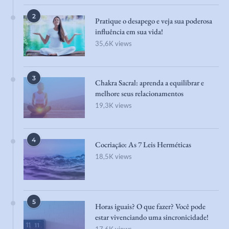
2
Pratique o desapego e veja sua poderosa
influência em sua vida!
35,6K views
3
Chakra Sacral: aprenda a equilibrar e
melhore seus relacionamentos
19,3K views
4
Cocriação: As 7 Leis Herméticas
18,5K views
5
Horas iguais? O que fazer? Você pode
estar vivenciando uma sincronicidade!
17,6K views