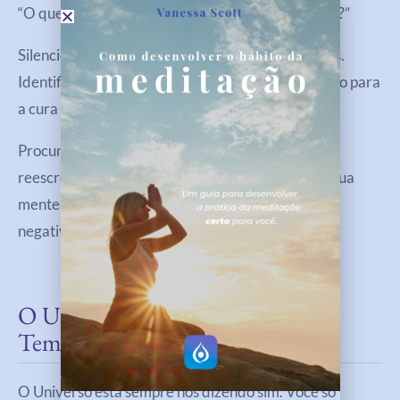
“O que me impede de acreditar que posso ter isso?”
Silencie para receber a resposta, sem julgamentos.
Identificar a crença que te limita é o primeiro passo para
a cura e libertação.
Procure anotar seus medos e dúvidas e depois
reescreva-os de forma positiva. Isso vai ajudar a sua
mente a transformar a crença e liberar emoções
negativas.
O Universo Está A Seu Favor O
Tempo Todo
O Universo está sempre nos dizendo sim. Você só