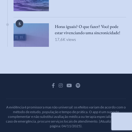
5
Horas iguais? O que fazer? Você pode
estar vivenciando uma sincronicidade!
17,6K views
A evidência é promissora mas não universal: os efeitos variam de acordo com o
método de estudo, população e tempo de prática. O app é um suporte
complementar e não substitui avaliação médica ou terapia especializada. Em
caso de emergência, procure serviços locais de atendimento. (Atualizamos esta
página: 04/11/2025).