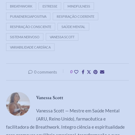
BREATHWORK
ESTRESSE
MINDFULNESS
PURAENERGIAPOSITIVA
RESPIRAÇÃO COERENTE
RESPIRAÇÃO CONSCIENTE
SAÚDE MENTAL
SISTEMA NERVOSO
VANESSA SCOTT
VARIABILIDADE CARDÍACA
0 comments
0
Vanessa Scott
Vanessa Scott — Mestre em Saúde Mental
(ARU, Reino Unido), farmacêutica e
facilitadora de Breathwork. Integro ciência e espiritualidade
para promover equilíbrio emocional, transformação e cura.