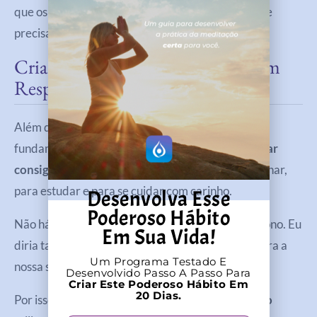
que os números em si, então adapte a contagem se
precisar.
Criando Um Ritual De Sono Com
Respiração Consciente
Além das técnicas de respiração consciente, é
fundamental que você adote
momentos para estar
consigo mesmo
. Há tempo para tudo: para trabalhar,
para estudar e para se cuidar com carinho.
Desenvolva Esse
Poderoso Hábito
Não há nada mais saudável e revigorante que o sono. Eu
Em Sua Vida!
diria também que o sono é um grande curativo para a
Um Programa Testado E
nossa saúde emocional.
Desenvolvido Passo A Passo Para
Criar Este Poderoso Hábito Em
20 Dias.
Por isso, procure criar um
delicioso ritual de sono