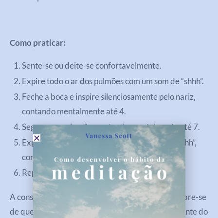
Como praticar:
Sente-se ou deite-se confortavelmente.
Expire todo o ar dos pulmões com um som de “shhh”.
Feche a boca e inspire silenciosamente pelo nariz,
contando mentalmente até 4.
Segure a respiração, contando mentalmente até 7.
Expire lentamente pela boca com o som de “shhh”,
contando até 8.
Repita esse ciclo de 3 a 4 vezes.
A consistência é a chave. Em outras palavras, lembre-se
de que praticar, a proporção 4-7-8 é mais importante do