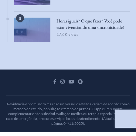
5
Horas iguais? O que fazer? Você pode
estar vivenciando uma sincronicidade!
17,6K views
A evidência é promissora mas não universal: os efeitos variam de acordo com o
método de estudo, população e tempo de prática. O app é um suporte
complementar e não substitui avaliação médica ou terapia especializada. Em
caso de emergência, procure serviços locais de atendimento. (Atualizamos esta
página: 04/11/2025).
@2025 - All Right Reserved.