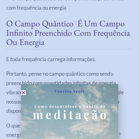
O Campo Quântico É Um Campo
Infinito Preenchido Com Frequência
Ou Energia
E toda frequência carrega informações.
Portanto, pense no campo quântico como sendo
preenchido com quantidades infinitas de energia
vibrando além do mundo físico da matéria e além de
nossos sentidos – ondas invisíveis de energia estão
disponíveis para usarmos na criação.
O que exatamente podemos criar com toda essa
energia nadando em um mar infinito de potenciais?