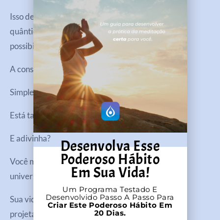
Isso depende de nós porque, em suma, o campo
quântico é o estado em que existem todas as
possibilidades.
A consciência não vem de lugar nenhum.
Simplesmente é.
Está tanto dentro de nós quanto ao nosso redor.
E adivinha?
Desenvolva Esse
Poderoso Hábito
Você mesmo é esta Consciência infinita da qual o
Em Sua Vida!
universo é feito!
Um Programa Testado E
Desenvolvido Passo A Passo Para
Sua vida é como um filme, com tudo o que você vê
Criar Este Poderoso Hábito Em
20 Dias.
projetado na vasta tela da Consciência.