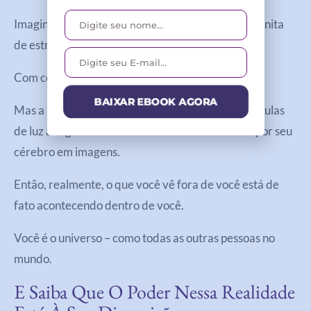
Imagine olhar para a extensão aparentemente infinita
de estrelas em uma noite clara.
Com certeza parece que está fora de você, não é?
BAIXAR EBOOK AGORA
Mas a imagem que você vê é o resultado de partículas
de luz atingindo suas retinas e sendo traduzidas por seu
cérebro em imagens.
Então, realmente, o que você vê fora de você está de
fato acontecendo dentro de você.
Você é o universo – como todas as outras pessoas no
mundo.
E Saiba Que O Poder Nessa Realidade