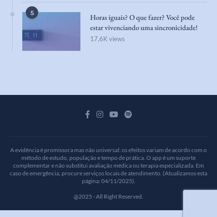
5
Horas iguais? O que fazer? Você pode
estar vivenciando uma sincronicidade!
17,6K views
A evidência é promissora mas não universal: os efeitos variam de acordo com o
método de estudo, população e tempo de prática. O app é um suporte
complementar e não substitui avaliação médica ou terapia especializada. Em
caso de emergência, procure serviços locais de atendimento. (Atualizamos esta
página: 04/11/2025).
@2025 - All Right Reserved.