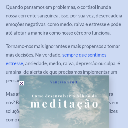
Quando pensamos em problemas, o cortisol inunda
nossa corrente sanguínea, isso, por sua vez, desencadeia
emoções negativas, como medo, raiva e estresse e pode
até afetar a maneira como nosso cérebro funciona.
Tornamo-nos mais ignorantes e mais propensos a tomar
más decisões. Na verdade,
sempre que sentimos
estresse
, ansiedade, medo, raiva, depressão ou culpa, é
um sinal de alerta de que precisamos implementar um
pensamento positivo em nossas vidas.
Mas afinal, por que essa mentalidade é tão boa para
nós? Bem, acontece que quando nos concentramos em
soluções, o cérebro libera substâncias químicas felizes
como dopamina, serotonina e norepinefrina.