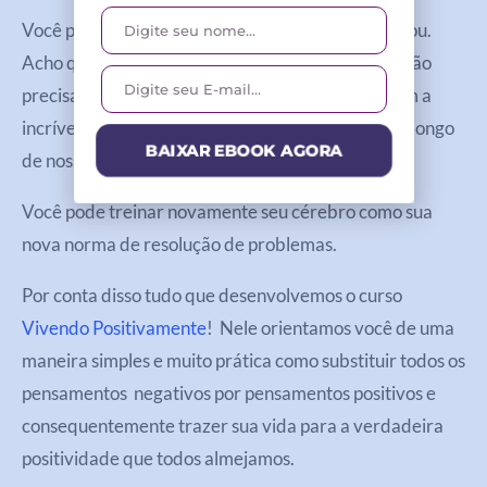
Você pode estar pensando: “Mas é assim que eu sou.
Acho que não posso mudar”. Bem, você também não
precisa se preocupar com isso – nosso cérebro tem a
incrível capacidade de ser moldado e mudado ao longo
BAIXAR EBOOK AGORA
de nossa vida.
Você pode treinar novamente seu cérebro como sua
nova norma de resolução de problemas.
Por conta disso tudo que desenvolvemos o curso
Vivendo Positivamente
! Nele orientamos você de uma
maneira simples e muito prática como substituir todos os
pensamentos negativos por pensamentos positivos e
consequentemente trazer sua vida para a verdadeira
positividade que todos almejamos.