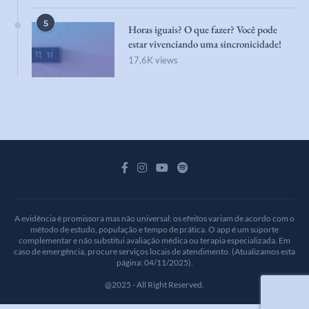
5
Horas iguais? O que fazer? Você pode
estar vivenciando uma sincronicidade!
17,6K views
A evidência é promissora mas não universal: os efeitos variam de acordo com o
método de estudo, população e tempo de prática. O app é um suporte
complementar e não substitui avaliação médica ou terapia especializada. Em
caso de emergência, procure serviços locais de atendimento. (Atualizamos esta
página: 04/11/2025).
@2025 - All Right Reserved.