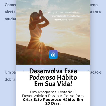
Comece com essa de apenas 5 minutos. Um pequeno
alerta para o seu corpo que seus hábitos começaram a
mudar.
Desenvolva Esse
Um passo de cada vez. Estamos na segunda meditação e
Poderoso Hábito
dobramos o tempo um pouco. Você está indo bem.
Em Sua Vida!
Um Programa Testado E
Desenvolvido Passo A Passo Para
Criar Este Poderoso Hábito Em
20 Dias.