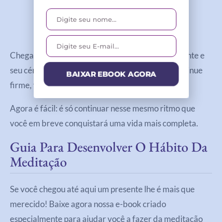
Chegamos em 10 minutos. Você já avançou bastante e
seu cérebro está se acostumando a meditar. Continue
BAIXAR EBOOK AGORA
firme, você consegue!
Agora é fácil: é só continuar nesse mesmo ritmo que
você em breve conquistará uma vida mais completa.
Guia Para Desenvolver O Hábito Da
Meditação
Se você chegou até aqui um presente lhe é mais que
merecido! Baixe agora nossa e-book criado
especialmente para ajudar você a fazer da meditação