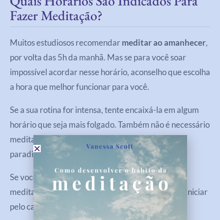
Quais Horários São Indicados Para
Fazer Meditação?
Muitos estudiosos recomendar
meditar ao amanhecer
,
por volta das 5h da manhã. Mas se para você soar
impossível acordar nesse horário, aconselho que escolha
a hora que melhor funcionar para você.
Se a sua rotina for intensa, tente encaixá-la em algum
horário que seja mais folgado. Também não é necessário
meditar mais de uma hora. Não se prenda a
paradigmas!
Se você está começando, ouça abaixo pelo Spotify
meditações rápidas e curtas que irão lhe ajudar a iniciar
pelo caminho maravilhoso da meditação: