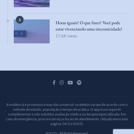
5
Horas iguais? O que fazer? Você pode
estar vivenciando uma sincronicidade!
17,6K views
A evidência é promissora mas não universal: os efeitos variam de acordo com o
método de estudo, população e tempo de prática. O app é um suporte
complementar e não substitui avaliação médica ou terapia especializada. Em
caso de emergência, procure serviços locais de atendimento. (Atualizamos esta
página: 04/11/2025).
@2025 - All Right Reserved.