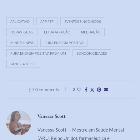
APLICATIVO
APP PEP
EVENTOS SINCÔNICOS
HORAS IGUAIS
LEI DA ATRAÇÃO
MEDITAÇÃO
MINDFULNESS
PURA ENERGIA POSITIVA
PURA ENERGIA POSITIVA PREMIUM
SONCONICIDADES
VANESSA SCOTT
0 comments
2
Vanessa Scott
Vanessa Scott — Mestre em Saúde Mental
(ARU, Reino Unido), farmacêutica e