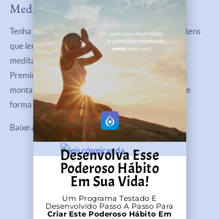
Meditação
Tenha reservado um local em sua casa que tenha itens
que lembrem você diariamente da prática da
meditação. No aplicativo Pura Energia Positiva
Premium você encontra um e-book completo para
montar seu
santuário de meditação doméstico
de
forma simples e prática em sua casa.
Baixe agora e tenha 7 dias grátis:
Desenvolva Esse
Poderoso Hábito
Em Sua Vida!
Um Programa Testado E
Desenvolvido Passo A Passo Para
Criar Este Poderoso Hábito Em