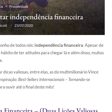
ia
Prosperidade
ar independência financeira
Scott
23/07/2020
 sonho de todos nós:
independência financeira
. Apesar de
hábito de ter atitudes para chegar lá e além disso, muitas
la.
 dicas valiosas, entre elas, as do multimilionário Vince
spiração: Best-Sellers Internacionais – Tornando-se
ara ouvir até o final deste mês!
Financeira – (Duas Lições Valiosas