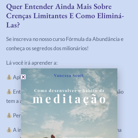
Quer Entender Ainda Mais Sobre
Crenças Limitantes E Como Eliminá-
Las?
Se inscreva no nosso curso Fórmula da Abundância e
conheça os segredos dos milionários!
Lá você irá aprender a:
Aplicar a fórmula da abundância em suas vidas
Entender os bloqueios mentais e porque você não
tem a abundância que é sua por nascença
Perdoar e recomeçar
A importância do amor próprio e da confiança na