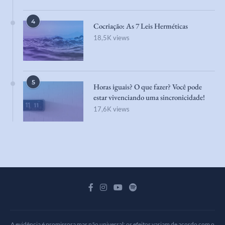
4
Cocriação: As 7 Leis Herméticas
18,5K views
5
Horas iguais? O que fazer? Você pode
estar vivenciando uma sincronicidade!
17,6K views
A evidência é promissora mas não universal: os efeitos variam de acordo com o