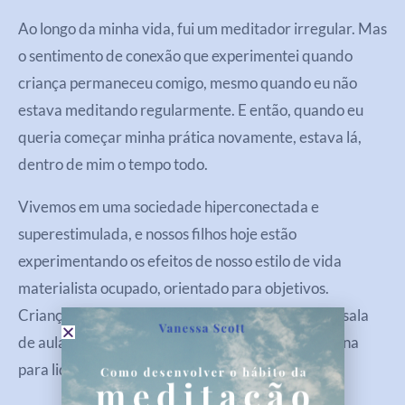
Ao longo da minha vida, fui um meditador irregular. Mas
o sentimento de conexão que experimentei quando
criança permaneceu comigo, mesmo quando eu não
estava meditando regularmente. E então, quando eu
queria começar minha prática novamente, estava lá,
dentro de mim o tempo todo.
Vivemos em uma sociedade hiperconectada e
superestimulada, e nossos filhos hoje estão
experimentando os efeitos de nosso estilo de vida
materialista ocupado, orientado para objetivos.
Crianças e adultos se beneficiarão – em casa e na sala
de aula – das técnicas de meditação e atenção plena
para lidar com o estresse e ansiedade.