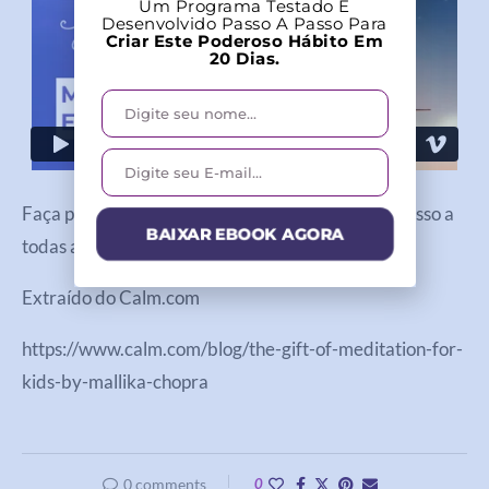
Um Programa Testado E
Desenvolvido Passo A Passo Para
Criar Este Poderoso Hábito Em
20 Dias.
Faça parte do nosso
Clube Meditação
e tenha acesso a
BAIXAR EBOOK AGORA
todas as meditações, hoje mesmo!
Extraído do Calm.com
https://www.calm.com/blog/the-gift-of-meditation-for-
kids-by-mallika-chopra
0 comments
0