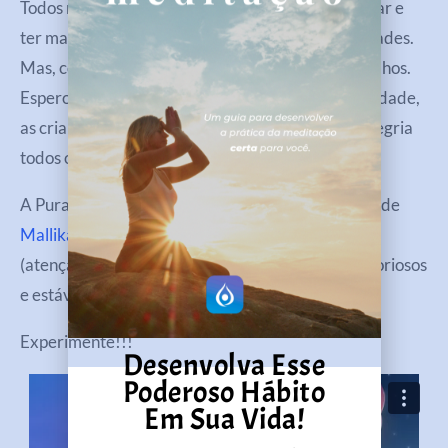
Todos nós podemos aprender a desacelerar, pausar e
ter mais atenção em nossos pensamentos e atividades.
Mas, como mãe, espero muito mais pelos nossos filhos.
Espero que, com o silêncio, a conexão e a tranquilidade,
as crianças sintam mais segurança, liberdade e alegria
todos os dias.’
A Pura Energia Positiva inspirada nas meditações de
Mallika Chopra
criou meditações de mindfulness
(atenção plena para ajudar seus filhos a serem vitoriosos
e estáveis).
Experimente!!!
Desenvolva Esse
Poderoso Hábito
Em Sua Vida!