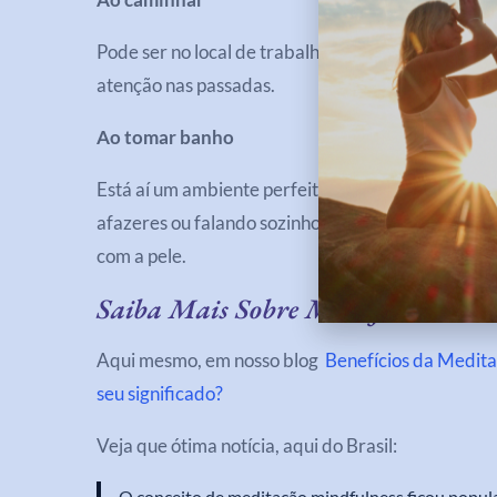
Pode ser no local de trabalho, em casa ou na rua 
atenção nas passadas.
Ao tomar banho
Está aí um ambiente perfeitamente seguro para a 
afazeres ou falando sozinho, aproveite para not
com a pele.
Saiba Mais Sobre Mindfulness
Aqui mesmo, em nosso blog
Benefícios da Medit
seu significado?
Veja que ótima notícia, aqui do Brasil:
O conceito de meditação mindfulness ficou popu