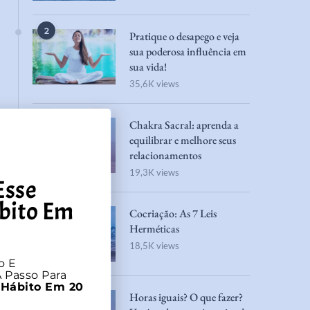
2
Pratique o desapego e veja
sua poderosa influência em
sua vida!
35,6K views
3
Chakra Sacral: aprenda a
equilibrar e melhore seus
relacionamentos
19,3K views
Esse
bito Em
4
Cocriação: As 7 Leis
Herméticas
18,5K views
o E
 Passo Para
 Hábito Em 20
5
Horas iguais? O que fazer?