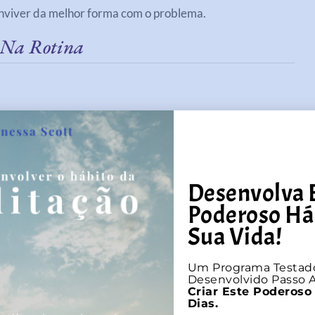
onviver da melhor forma com o problema.
 Na Rotina
ão do corpo. Quando focamos no ar entrando e saindo
po e mente se conectam, nos trazendo de volta para o
Desenvolva 
Poderoso Há
Sua Vida!
nte
Um Programa Testad
Desenvolvido Passo A
Criar Este Poderoso
Dias.