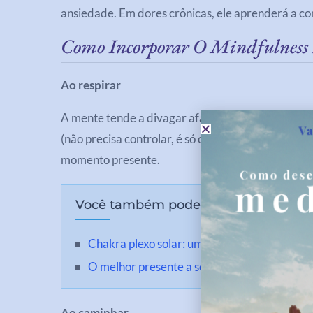
ansiedade. Em dores crônicas, ele aprenderá a c
Como Incorporar O Mindfulness
Ao respirar
A mente tende a divagar afastando a nossa atenç
(não precisa controlar, é só observar mesmo) cor
momento presente.
Você também pode se interessar:
Chakra plexo solar: um ponto de luz importa
O melhor presente a ser dado a uma criança
Ao caminhar