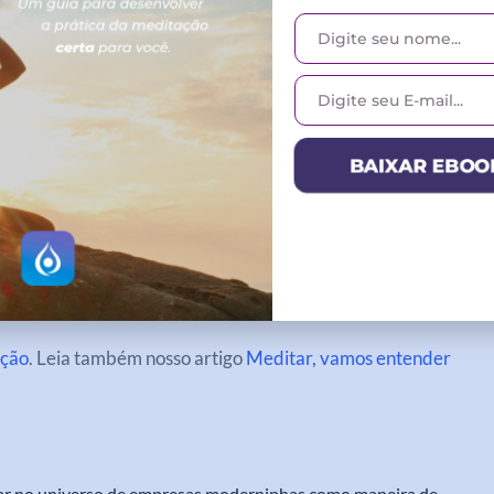
com a consciência ao presente, andar com consciência e
BAIXAR EBOO
prática. Em vez de se ocupar pensando na lista de
ar seus movimentos e sensações, como a água em contato
ação
. Leia também nosso artigo
Meditar, vamos entender
lar no universo de empresas moderninhas como maneira de