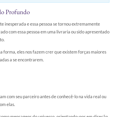
ado Profundo
e inesperada e essa pessoa se tornou extremamente
rado com essa pessoa em uma livraria ou sido apresentado
to.
sa forma, eles nos fazem crer que existem forças maiores
nadas a se encontrarem.
am com seu parceiro antes de conhecê-lo na vida real ou
om elas.
 como mensagens do universo, orientando-nos em direção