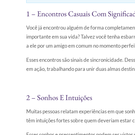
1 – Encontros Casuais Com Signific
Você já encontrou alguém de forma completament
importante em sua vida? Talvez você tenha esbar
a ele por um amigo em comum no momento perfei
Esses encontros são sinais de sincronicidade. Des
em ação, trabalhando para unir duas almas desti
2 – Sonhos E Intuições
Muitas pessoas relatam experiências em que sonh
têm intuições fortes sobre quem deveriam estar c
Esses sonhos e pressentimentos podem ser vistos