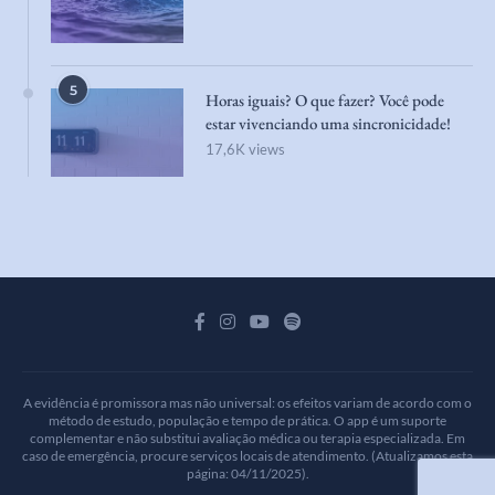
5
Horas iguais? O que fazer? Você pode
estar vivenciando uma sincronicidade!
17,6K views
A evidência é promissora mas não universal: os efeitos variam de acordo com o
método de estudo, população e tempo de prática. O app é um suporte
complementar e não substitui avaliação médica ou terapia especializada. Em
caso de emergência, procure serviços locais de atendimento. (Atualizamos esta
página: 04/11/2025).