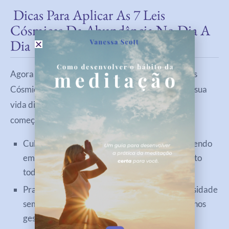
Dicas Para Aplicar As 7 Leis
Cósmicas Da Abundância No Dia A
Dia
Agora que desvendamos os sete segredos das Leis
Cósmicas da Abundância, é hora de aplicá-los em sua
vida diária. Aqui estão algumas dicas simples para
começar:
Cultive uma prática diária de gratidão, escrevendo
em um diário três coisas pelas quais você é grato
todos os dias.
Pratique atos aleatórios de bondade e generosidade
sempre que possível, mesmo que sejam pequenos
gestos.