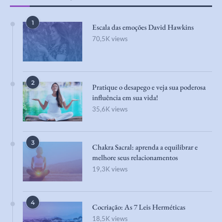
1
Escala das emoções David Hawkins
70,5K views
2
Pratique o desapego e veja sua poderosa
influência em sua vida!
35,6K views
3
Chakra Sacral: aprenda a equilibrar e
melhore seus relacionamentos
19,3K views
4
Cocriação: As 7 Leis Herméticas
18,5K views