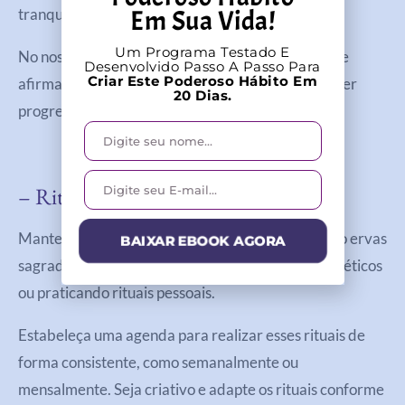
Em Sua Vida!
tranquila.
Um Programa Testado E
No nosso app temos meditações, cursos, desafios e
Desenvolvido Passo A Passo Para
Criar Este Poderoso Hábito Em
afirmações positivas para que você possa se manter
20 Dias.
progredindo o ano inteiro.
– Rituais De Limpeza Consistentes
Mantenha seus rituais de limpeza, seja queimando ervas
BAIXAR EBOOK AGORA
sagradas, usando incenso, tomando banhos energéticos
ou praticando rituais pessoais.
Estabeleça uma agenda para realizar esses rituais de
forma consistente, como semanalmente ou
mensalmente. Seja criativo e adapte os rituais conforme