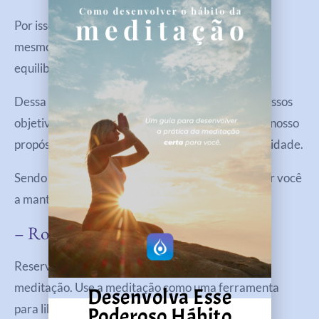
Por isso, temos que ter um compromisso com nós
mesmos de mantermos nossa energia limpa e
equilibrada no restante do ano também.
Dessa forma, conseguiremos manter o foco em nossos
objetivos e realizar nossos desejos, manifestando nosso
propósito diariamente para cocriar uma nova realidade.
Sendo assim, vamos ver algumas dicas para ajudar você
a manter a limpeza energética consistentemente:
– Rotina De Meditação Regular
Reserve tempo diariamente para práticas de
meditação. Use a meditação como uma ferramenta
Desenvolva Esse
para liberar tensões diárias e cultivar uma mente
Poderoso Hábito