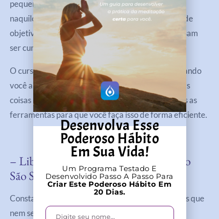
pequenas mudanças de maneira constante. Pense
naquilo que você precisa para chegar ao seu grande
objetivo e divida isso em pequenas ações que possam
ser cumpridas diariamente.
O curso
Hábitos PEP
trata justamente disso, ajudando
você a entender a importância de mudar pequenas
coisas para alcançar grandes metas e dando todas as
ferramentas para que você faça isso de forma eficiente.
Desenvolva Esse
Poderoso Hábito
Em Sua Vida!
– Liberte-Se De Expectativas Que Não
Um Programa Testado E
São Suas
Desenvolvido Passo A Passo Para
Criar Este Poderoso Hábito Em
20 Dias.
Constantemente somos cobrados a cumprir papéis que
nem sempre são aqueles que desejamos.