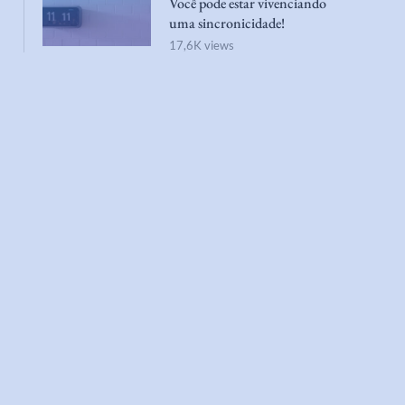
Você pode estar vivenciando
uma sincronicidade!
17,6K views
Aumentar o Foco
A neurociência da ansieda