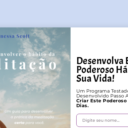
 deixar ir… meditando.
Desenvolva 
Poderoso Há
Sua Vida!
o amor
Um Programa Testad
Desenvolvido Passo A
rd Universidade de Medicina
Criar Este Poderoso
Dias.