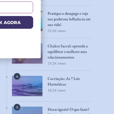
2
Pratique o desapego e veja
sua poderosa influência em
K AGORA
sua vida!
35,6K views
3
Chakra Sacral: aprenda a
equilibrar e melhore seus
relacionamentos
19,3K views
4
Cocriação: As 7 Leis
Herméticas
18,5K views
5
Horas iguais? O que fazer?