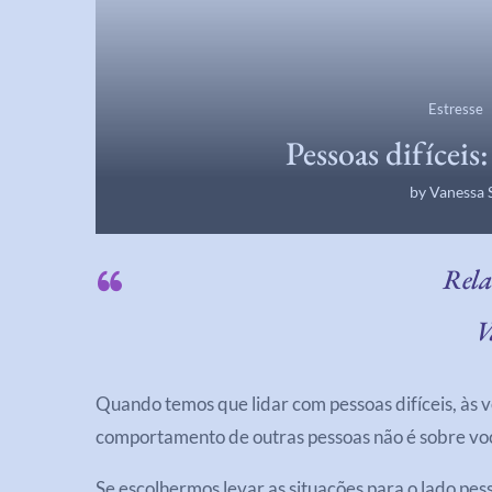
Estresse
Pessoas difíceis
by
Vanessa 
Rela
V
Quando temos que lidar com pessoas difíceis, às 
comportamento de outras pessoas não é sobre você
Se escolhermos levar as situações para o lado pes