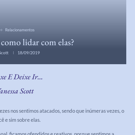
Relacionamentos
: como lidar com elas?
Scott
18/09/2019
xe E Deixe Ir…
anessa Scott
vezes nos sentimos atacados, sendo que inúmeras vezes, o
 e sim sobre elas.
soal, ficamos ofendidos e reativos, porque sentimos a