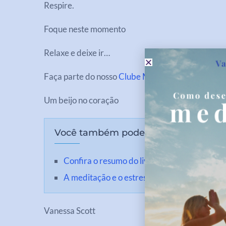
Respire.
Foque neste momento
Relaxe e deixe ir…
Faça parte do nosso
Clube Meditação
e aprenda a
Um beijo no coração
Você também pode se interessar:
Confira o resumo do livro as 5 linguagens d
A meditação e o estresse: estudo da Harva
Vanessa Scott