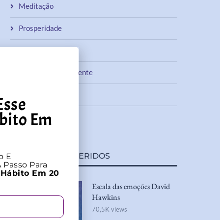
Meditação
Prosperidade
Relacionamentos
Respiração Consciente
Sono
Esse
bito Em
Vida Saudável
TEXTOS MAIS QUERIDOS
o E
 Passo Para
 Hábito Em 20
1
Escala das emoções David
Hawkins
70,5K views