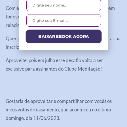
Com ele você pode aprender a manifestar o amor em
todos os aspectos da sua vida, inclusive um
relacionamento saudável.
BAIXAR EBOOK AGORA
Quer participar? Basta clicar no link abaixo e fazer a sua
inscrição!
Aproveite, pois em julho esse desafio volta a ser
exclusivo para assinantes do Clube Meditação!
Gostaria de aproveitar e compartilhar com vocês os
meus votos de casamento, que aconteceu no último
domingo, dia 11/06/2023.