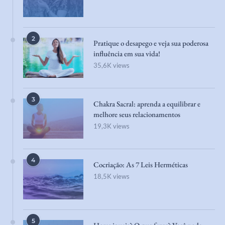
2
Pratique o desapego e veja sua poderosa
influência em sua vida!
35,6K views
3
Chakra Sacral: aprenda a equilibrar e
melhore seus relacionamentos
19,3K views
4
Cocriação: As 7 Leis Herméticas
18,5K views
5