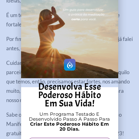
ideias, metas e muita satisfação pessoal.
É um tempo para se reconectar com você mesmo e
fortalecer a sua individualidade.
Por fim, gostaria de lembrar a palavra-chave que já falei
antes, que é Equilíbrio.
Cuidar de você não significa dar menos ao seu
parceiro(a). Pelo contrário… nós só podemos dar aquilo
que temos, então, precisamos estar fortes, nos amando
Desenvolva Esse
muito, felizes e realizados para poder levar isso para
Poderoso Hábito
nosso relacionamento também.
Em Sua Vida!
Um Programa Testado E
Sabe o que pode ajudar você a começar? O Desafio
Desenvolvido Passo A Passo Para
Manifestando o Amor, que estou disponibilizando
Criar Este Poderoso Hábito Em
20 Dias.
gratuitamente somente durante o mês de Junho/23!