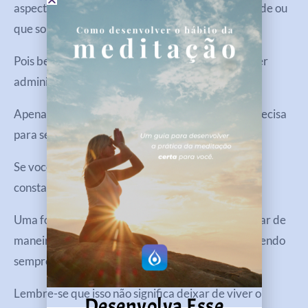
aspecto financeiro. Parece que o dinheiro não rende ou
que some assim que chega.
Pois bem, parte de ter uma vida abundante é saber
administrar os seus recursos.
Apenas ter uma alta renda não é tudo que você precisa
para ser rico e abundante.
Se você gastar mais do que ganha sempre, estará
constantemente vivendo na escassez. Concorda?
Uma forma de lidar com isso é se esforçar para usar de
maneira adequada sua receita, investindo e mantendo
sempre um olho nos seus objetivos.
Lembre-se que isso não significa deixar de viver o
Desenvolva Esse