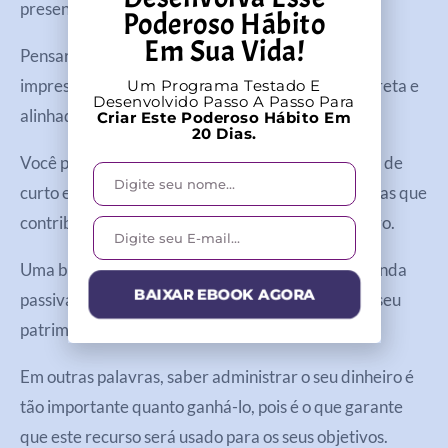
presente, ok?!
Poderoso Hábito
Em Sua Vida!
Pensar no que você quer e deseja para o futuro é
imprescindível para agir no agora de maneira correta e
Um Programa Testado E
Desenvolvido Passo A Passo Para
alinhada.
Criar Este Poderoso Hábito Em
20 Dias.
Você pode ainda desenvolver um plano financeiro de
curto e longo prazo, estabelecendo metas pequenas que
contribuirão para atingir uma meta maior no futuro.
Uma boa dica é investir a fim de conseguir uma renda
BAIXAR EBOOK AGORA
passiva, isto é, rendimentos que ajudarão a fazer seu
patrimônio crescer.
Em outras palavras, saber administrar o seu dinheiro é
tão importante quanto ganhá-lo, pois é o que garante
que este recurso será usado para os seus objetivos.