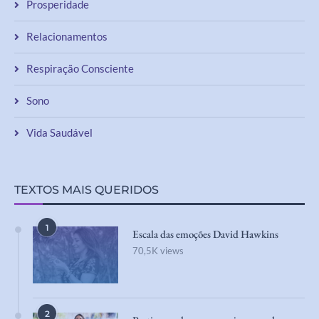
Relacionamentos
Respiração Consciente
Sono
Vida Saudável
TEXTOS MAIS QUERIDOS
1
Escala das emoções David Hawkins
70,5K views
2
Pratique o desapego e veja sua poderosa
influência em sua vida!