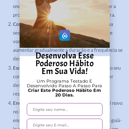
onde você se sinta confortável. Isso pode ajudar a
promover um estado de relaxamento e abertura.
Comece devagar
: se você está começando, uma
sessão por semana já é excelente. À medida que
você se familiariza com a prática, você pode
aumentar gradualmente a duração e a frequência se
Desenvolva Esse
desejar.
Poderoso Hábito
Escute seu corpo
: preste atenção às reações do seu
Em Sua Vida!
corpo durante a prática. Se você sentir qualquer
Um Programa Testado E
desconforto ou ansiedade, pare e retorne à
Desenvolvido Passo A Passo Para
Criar Este Poderoso Hábito Em
respiração normal.
20 Dias.
Encontre um facilitador experiente
: se você é novo
no Breathwork, é altamente recomendável
encontrar um facilitador qualificado que possa guiá-
lo através da prática e garantir que você esteja em