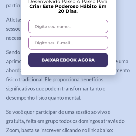
Desenvolvido Passo A Passo Para
particulares de acordo com suas necessidades.
Criar Este Poderoso Hábito Em
20 Dias.
Atletas podem beneficiar-se particularmente de
sessões personalizadas, que focam em suas
necessidades específicas e objetivos esportivos.
Sendo assim, para atletas que estão buscando
BAIXAR EBOOK AGORA
aprimorar seu desempenho, o Breathwork oferece uma
abordagem complementar que vai além do treinamento
físico tradicional. Ele proporciona benefícios
significativos que podem transformar tanto o
desempenho físico quanto mental.
Se você quer participar de uma sessão ao vivo e
gratuita, feita em grupo todos os domingos através do
Zoom, basta se inscrever clicando no link abaixo: