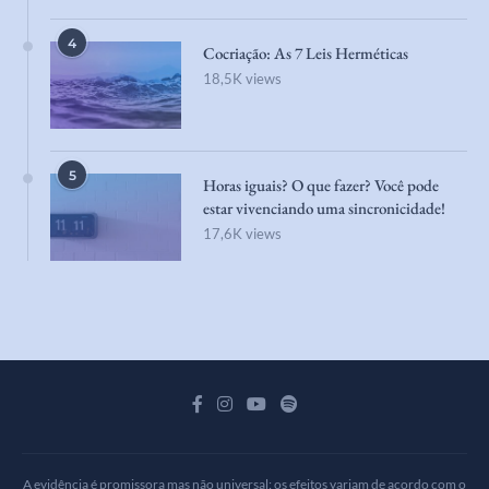
4
Cocriação: As 7 Leis Herméticas
18,5K views
5
Horas iguais? O que fazer? Você pode
estar vivenciando uma sincronicidade!
17,6K views
A evidência é promissora mas não universal: os efeitos variam de acordo com o