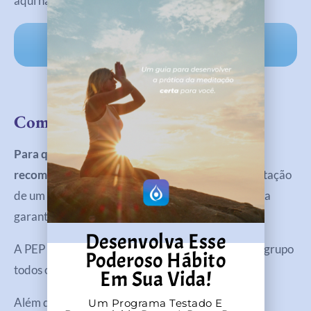
aqui na PEP:
Marque sua sessão individual e
personalizada de BreathWork!
Como Iniciar Com Breathwork
Para qualquer pessoa, seja atleta ou não, a
recomendação é
iniciar o Breathwork sob a orientação
de um profissional qualificado. Isso é essencial para
garantir a prática correta e segura das técnicas.
Desenvolva Esse
A PEP oferece sessões ao vivo de breathwork em grupo
Poderoso Hábito
todos os domingos para você experimentar.
Em Sua Vida!
Além disso, você também pode agendar sessões
Um Programa Testado E