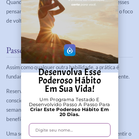
Quando isso acontecer, simplesmente reconheça esses
pensamentos sem julgamento e gentilmente traga o foco
de volta à sua respiração.
Passo 6: Pratique Regularmente
Assim como qualquer outra habilidade, a prática é
Desenvolva Esse
fundamental para aperfeiçoar a respiração consciente.
Poderoso Hábito
Em Sua Vida!
Reserve um tempo para praticar a respiração
Um Programa Testado E
consciente, mesmo que seja apenas uma vez por
Desenvolvido Passo A Passo Para
Criar Este Poderoso Hábito Em
semana. Com o tempo, você começará a notar os
20 Dias.
benefícios dessa prática em sua vida diária.
Uma sessão já é suficiente para você entender e sentir o