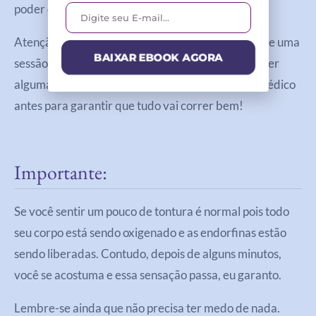
poder disso no seu corpo.
Atenção: Se for a sua primeira prática, faça sempre uma
BAIXAR EBOOK AGORA
sessão ao vivo com um instrutor. Além disso, se tiver
alguma contraindicação, sempre fale com o seu médico
antes para garantir que tudo vai correr bem!
Importante:
Se você sentir um pouco de tontura é normal pois todo
seu corpo está sendo oxigenado e as endorfinas estão
sendo liberadas. Contudo, depois de alguns minutos,
você se acostuma e essa sensação passa, eu garanto.
Lembre-se ainda que não precisa ter medo de nada.