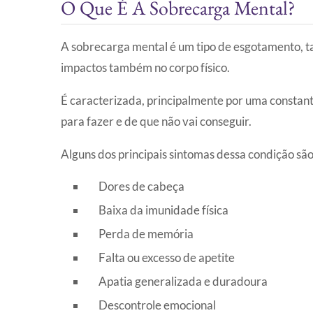
O Que É A Sobrecarga Mental?
A sobrecarga mental é um tipo de esgotamento, ta
impactos também no corpo físico.
É caracterizada, principalmente por uma constant
para fazer e de que não vai conseguir.
Alguns dos principais sintomas dessa condição são
Dores de cabeça
Baixa da imunidade física
Perda de memória
Falta ou excesso de apetite
Apatia generalizada e duradoura
Descontrole emocional