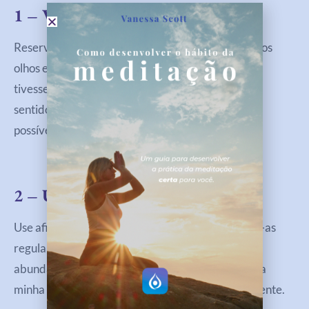
1 – Visualize Diariamente
Reserve alguns minutos todos os dias para fechar os
olhos e imaginar sua vida como se seus desejos já
tivessem se manifestado. Então, use todos os seus
sentidos para tornar essa visualização o mais real
possível.
2 – Use Afirmações Positivas
Use afirmações que reflitam seus desejos e repita-as
regularmente. Afirmações como “Eu sou digno de
abundância” ou “Eu atraio amor e felicidade para a
minha vida” ajudam a reprogramar seu subconsciente.