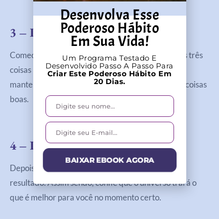
Desenvolva Esse
Poderoso Hábito
3 –
Pratique A Gratidão
Em Sua Vida!
Comece um diário de gratidão e anote pelo menos três
Um Programa Testado E
Desenvolvido Passo A Passo Para
coisas pelas quais você é grato todos os dias. Isso
Criar Este Poderoso Hábito Em
20 Dias.
manterá sua vibração alta e ajudará a atrair mais coisas
boas.
4 – Liberte-Se Do Apego
BAIXAR EBOOK AGORA
Depois de definir seus desejos, solte o apego ao
resultado. Assim sendo, confie que o universo trará o
que é melhor para você no momento certo.