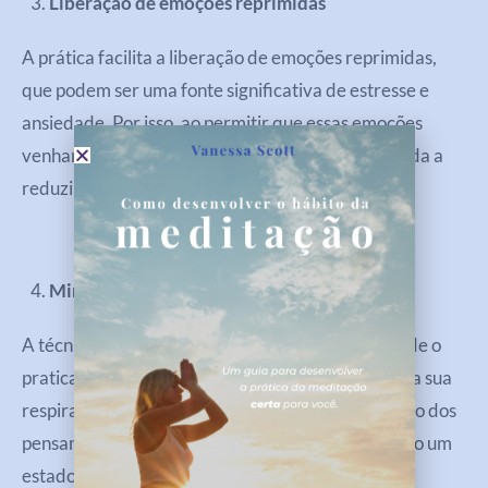
Liberação de emoções reprimidas
A prática facilita a liberação de emoções reprimidas,
que podem ser uma fonte significativa de estresse e
ansiedade. Por isso, ao permitir que essas emoções
venham à tona e sejam processadas, a técnica ajuda a
reduzir a carga emocional acumulada.
Mindfulness e consciência corporal
A técnica promove um estado de mindfulness, onde o
praticante se concentra no momento presente e na sua
respiração. Dessa maneira, pode desviar a atenção dos
pensamentos ansiosos e estressantes, promovendo um
estado de calma mental.