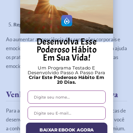
Regulação emocional
Desenvolva Esse
Ao aumentar a consciência das sensações corporais e
Poderoso Hábito
emocionais, a Respiração Consciente e Conectada ajuda
Em Sua Vida!
os praticantes a reconhecer e regular suas respostas
emocionais de forma mais eficaz.
Um Programa Testado E
Desenvolvido Passo A Passo Para
Criar Este Poderoso Hábito Em
20 Dias.
Venha Ser Pura Energia Positiva
Para aprofundar sua prática e explorar mais técnicas de
desenvolvimento pessoal e espiritual, convidamos você
a conhecer o Aplicativo Pura Energia Positiva Premium.
BAIXAR EBOOK AGORA