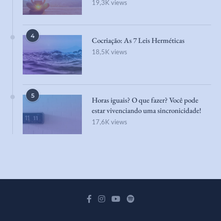
19,3K views
4
Cocriação: As 7 Leis Herméticas
18,5K views
5
Horas iguais? O que fazer? Você pode
estar vivenciando uma sincronicidade!
17,6K views